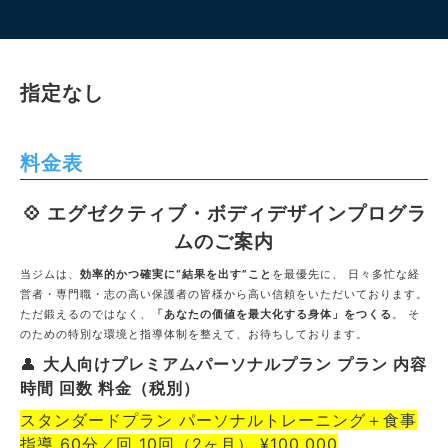
指定なし
料金表
💠 エグゼクティブ・ボディデザインプログラ
ムのご案内
当ジムは、
効率的かつ確実に“結果を出す”こと
を最優先に、 日々多忙な経
営者・専門職・志の高い保護者の皆様から高い信頼をいただいております。
ただ鍛えるのではなく、
「あなたの価値を最大化する身体」をつくる
。 そ
のための特別な環境と指導体制を整えて、お待ちしております。
👤
大人向けプレミアムパーソナルプラン プラン 内容
時間 回数 料金（税別）
スタンダードプラン パーソナルトレーニング＋食事
指導 60分／回 10回（2ヶ月） ¥100,000