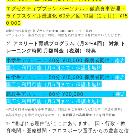
エグゼクティブプラン パーソナル＋徹底食事管理・
ライフスタイル最適化 60分／回 10回（2ヶ月） ¥15
0,000
※継続のお客様は
各プラン共に¥10,000 OFF
にてご案内。
※プライバシー重視の完全予約制。周囲を気にせずご自身に集中いただけます。
🏅
アスリート育成プログラム（月3〜4回） 対象 ト
レーニング時間 月額料金（税別） 特典
小学生アスリート 40分 ¥10,000 保護者同伴：
南岩
国店も利用可能（月5回まで）保護者無料
中学生アスリート 50分 ¥15,000 保護者同伴：
南岩
国店も利用可能（月5回まで）保護者無料
高校生アスリート 60分 ¥20,000 ：
南岩
国店も利用可能（月5回まで）保護者無料
※保護者同伴が必要な小中学生は、同施設をご利用いただけます（保護者無料）
※高校生はより専門的な設備が整った
南岩国店の高機能エリアを併用可能
✨ “選ばれる理由”がここにあります。 国・行政・教
育機関・医療機関・プロスポーツ選手からの豊富な信